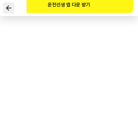
운전선생 앱 다운 받기
Yếu tố và tình huống nào trong video không được xem là
nguy hiểm? (Tham khảo trang web)
1
.
Tình huống khó quan sát khi vào hầm.
2
.
Tình huống khó quan sát khi ra khỏi hầm.
3
.
Lớp băng mỏng (còn gọi là băng đen - black ice) ở lối vào/ra
hầm hoặc trên cầu.
4
.
Các xe vi phạm quy định vượt xe khi đi qua hầm.
도로교통공단 공식 해설