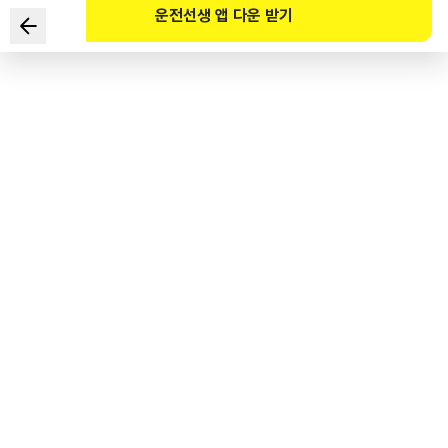
운전선생 앱 다운 받기
视频中关于高速公路自动收费系统车道通行的下列说明中，
错误的是？ （参考官网）
1
.
因为该高速公路自动收费系统车道是单车道，
所以应保持时速在30km以下，缓慢通过。
2
.
不需要缴纳过路费，
经过收费公路时可能会加收相当于一般过路费5倍的附加费。
3
.
高速公路自动收费系统卡余额不足时，
可通过韩国道路公社官网缴纳。
4
.
使用高速公路自动收费系统车道的军队作战车辆可100%
免交过路费。