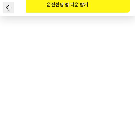
운전선생 앱 다운 받기
正在通过居住区。
不属于行驶途中应注意的对象及场所的是？（请参照网站）
1
.
非法停放的机动车
2
.
对面道路上行驶的机动车
3
.
没有信号灯的人行横道
4
.
在左侧人行道上聊天的行人
도로교통공단 공식 해설
야간운전을 하는 경우 불법으로 주차된 차의 앞이나 뒤에서 보행자나 자전거의