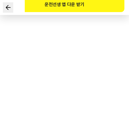
운전선생 앱 다운 받기
Xe nào dưới đây tuân thủ Luật Giao thông đường bộ để
bảo vệ người đi bộ băng qua đường trên giao lộ? (Tham
khảo trang web)
1
.
Xe SUV màu nâu
2
.
Xe ô tô màu vàng
3
.
Xe taxi màu da cam
4
.
Xe ô tô màu đen
도로교통공단 공식 해설