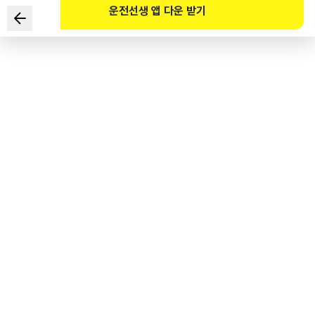
운전선생 앱 다운 받기
Xe nào dưới đây tuân thủ Luật Giao thông đường bộ để
bảo vệ trẻ em băng qua đường trong khu vực bảo vệ trẻ
em? (Tham khảo trang web)
1
.
Xe ô tô màu đỏ
2
.
Xe tải màu trắng
3
.
Xe tải màu xanh
4
.
Xe taxi màu da cam
도로교통공단 공식 해설