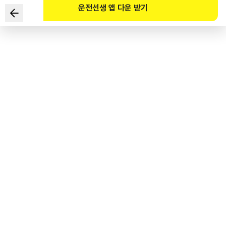
운전선생 앱 다운 받기
다음 건물번호판에 대한 설명으로 맞는 것은?
1
.
평촌길은 도로명, 30은 건물번호이다.