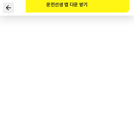
운전선생 앱 다운 받기
关于路面标线意义，哪项正确？