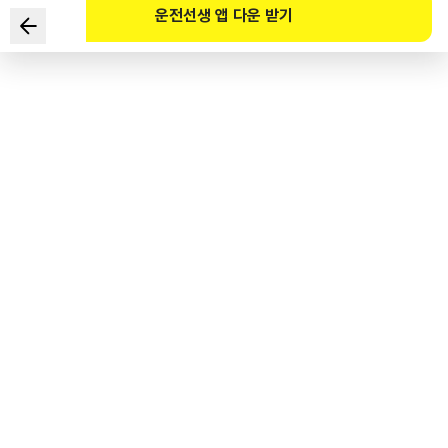
운전선생 앱 다운 받기
Giải thích nào không đúng với biển báo an toàn sau?