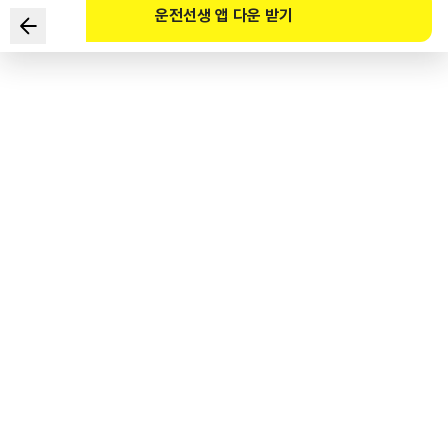
운전선생 앱 다운 받기
下列安全标志的名称是？