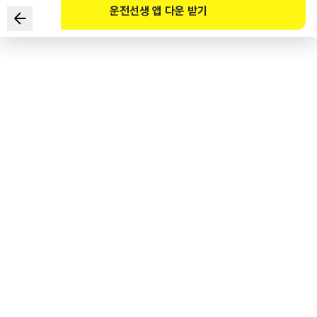
운전선생 앱 다운 받기
图中安全标志的正确含义是？