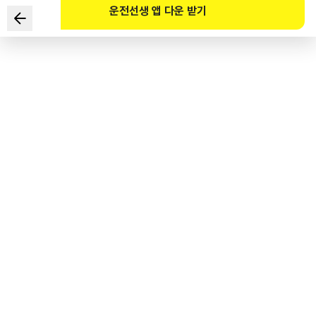
운전선생 앱 다운 받기
如果想驾驶准乘12人的客车上路，
驾驶人必须取得的驾驶证种类是？
1
.
一类大型拖吊车驾驶证
2
.
一类救险车驾驶证
3
.
一类普通驾驶证
4
.
二类普通驾驶证
도로교통공단 공식 해설
도로교통법 시행규칙 별표18, 제1종 보통면허로 승차정원 15명 이하의 승합자동차