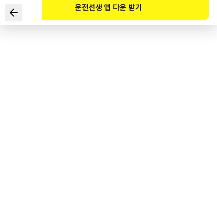
운전선생 앱 다운 받기
승차정원이 12명인 승합자동차를 도로에서 운전하려고 한다.
운전자가 취득해야하는 운전면허의 종류는?
1
.
제1종 대형견인차면허
2
.
제1종 구난차면허
3
.
제1종 보통면허
4
.
제2종 보통면허
도로교통공단 공식 해설
도로교통법 시행규칙 별표18, 제1종 보통면허로 승차정원 15명 이하의 승합자동차