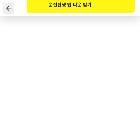
운전선생 앱 다운 받기
Cách lái xe nào là an toàn tại đoạn đường có biển báo an
toàn sau?