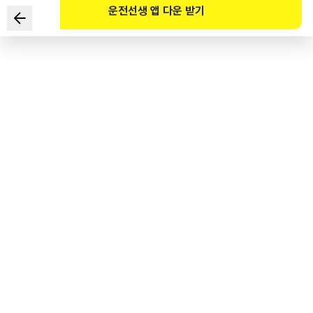
운전선생 앱 다운 받기
图中安全标志的含义是？