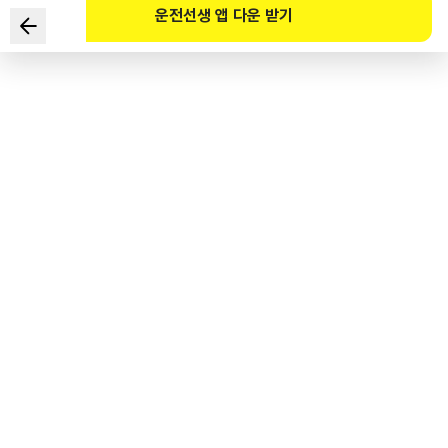
운전선생 앱 다운 받기
图中安全标志的含义是？