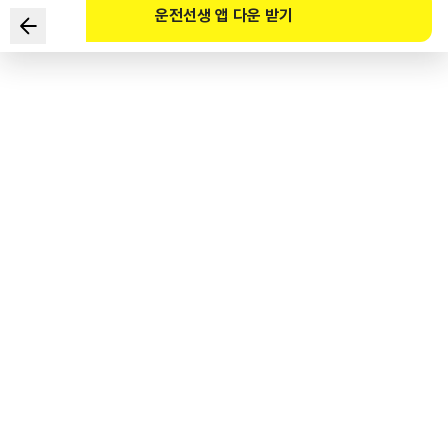
운전선생 앱 다운 받기
Biển báo lối qua đường dành cho người đi bộ sau được đặt
ở chỗ nào là thích hợp nhất?