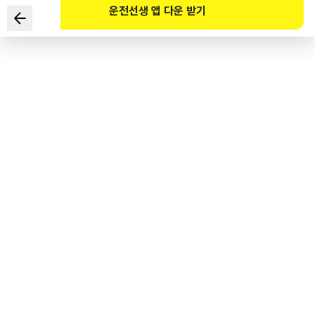
운전선생 앱 다운 받기
다음의 횡단보도 표지가 설치되는 장소로 가장 알맞은 곳은?