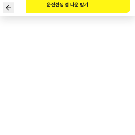
운전선생 앱 다운 받기
Hai cách lái xe an toàn nhất khi điều khiển xe đạp là gì?
1
.
Dừng xe trước người đi bộ ở phía trước.
2
.
Vì xe đạp có quyền ưu tiên nên bấm còi để vượt qua.