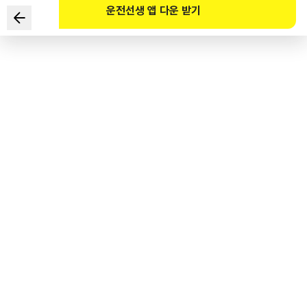
운전선생 앱 다운 받기
다음 도로상황에서 가장 올바른 운전방법 2가지는?
■ 전방 차량신호는 녹색
■ 교차로 통과 중인 구급차
1
.
구급차가 지나갈 수 있도록 3차로로 속도를 높여 통과한다.