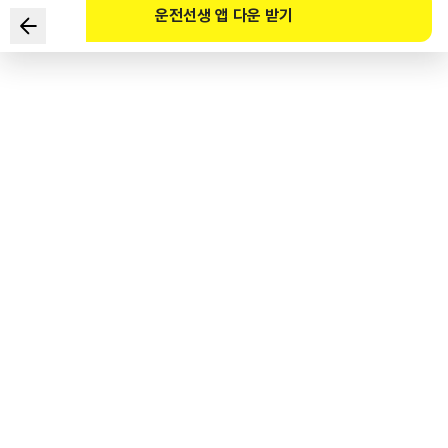
운전선생 앱 다운 받기
다음 도로상황에서 가장 안전한 운전방법 2가지는?
■ 터널 밖은 야간 폭설이 내리는 중
■ 전방 차량과 안전거리를 유지한 상태
■ 전방 트럭에 제동등과 비상등이 점등됨
1
.
터널 내부는 눈이 쌓여있지 않으므로 최고속도를 낮춰서 주행할