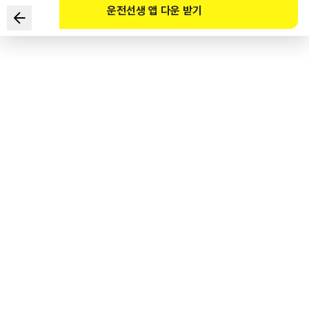
운전선생 앱 다운 받기
在以下情况中，经过火灾发生路段时，
正确的两种驾驶方法是？
1
.
为避免被困在道路上，即使超速也要逃离。
2
.
由于前方视野受限，应打开危险报警闪光灯行驶。