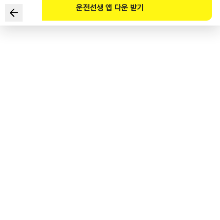
운전선생 앱 다운 받기
다음과 같은 교차로에서 가장 안전한 통행방법 2가지를 설명한
것은?
■ 나선형 회전교차로
1
.
A차로에서 진입하려는 때에 왼쪽 방향지시기를 작동하였다.