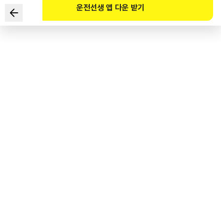
운전선생 앱 다운 받기
下列关于驾驶人等上下车注意事项的描述中正确的是？
1
.
上下车时要确认后方是否有车辆驶来。
2
.
开车门时以最大幅度打开后立即下车。
3
.
后座乘车者下车时，驾驶人要注意前方。
4
.
临时离开驾驶席时无需关闭发动机。
도로교통공단 공식 해설
운전자 등이 타고 내릴 때는 뒤에서 오는 차량이 있는지를 확인한다.