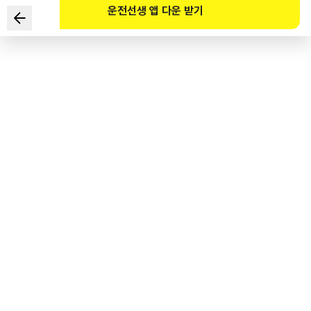
운전선생 앱 다운 받기
다음과 같은 교차로에서 우회전하려고 한다. 가장 안전한 운전방법
2가지는?
■ + 교차로
■ 1차로(좌회전), 2·3차로(직진), 4차로(우회전)
■ 4색 등화 중 적색 신호
■ 4차로 도로 주행 중