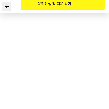
운전선생 앱 다운 받기
在下列情况下，最安全的两种调头方法是？
1
.
按照可以调头的信号灯，从前面的车辆开始，
在白色虚线的调头区 域内按顺序调头。