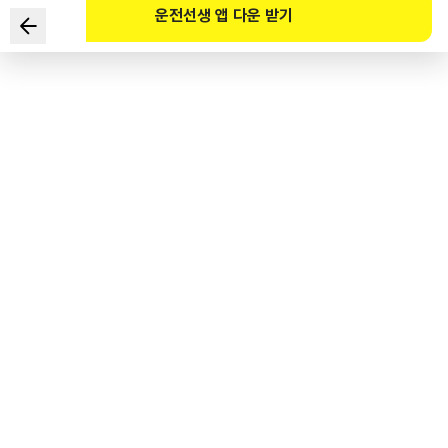
운전선생 앱 다운 받기
下列关于机动车上安装安全气囊时应具备的条件的说法中，
最不贴切的是？
1
.
高温下的抗拉强度与耐热强度
2
.
低温下的抗拉强度与耐热强度
3
.
具备破裂强度、耐磨性、柔韧性
4
.
与驾驶人接触的冲击能量最大化
도로교통공단 공식 해설
자동차가 충돌할 때 운전자와 직접 접촉하여 충격 에너지를 흡수해주어야 한다.