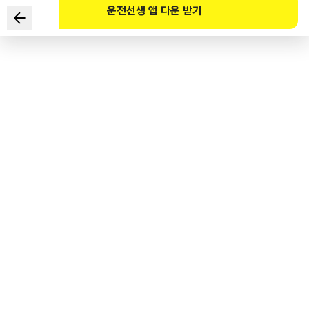
운전선생 앱 다운 받기
在下列情况下，最安全的两种驾驶方法是？
1
.
尽可能靠近前车行驶，以通过车辆较多的交叉路口。
2
.
有必要防范突然从前面第三车道变道至左侧的车辆。