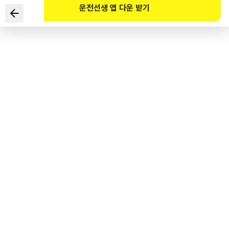
운전선생 앱 다운 받기
Hai cách lái xe nào là an toàn nhất trong tình huống sau?
1
.
Vì đèn xanh nên tăng tốc và nhanh chóng đi thẳng qua
đường giao nhau.