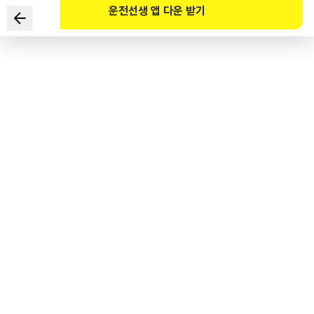
운전선생 앱 다운 받기
Hai tình huống nguy hiểm có thể xảy ra nếu đi qua đoạn
đường giao nhau trong trường hợp sau là gì?
1
.
Xe màu trắng ở làn đường số 3 có thể rẽ phải.
2
.
Xe màu trắng ở làn đường số 2 có thể đột ngột đổi qua làn