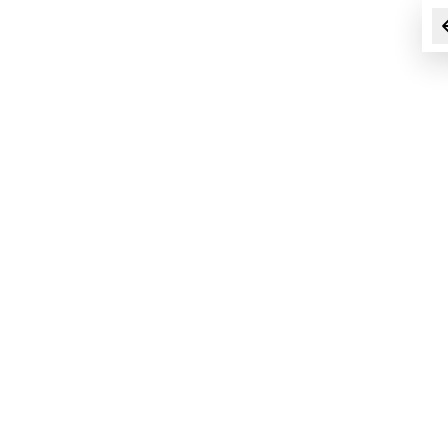
■
■
■