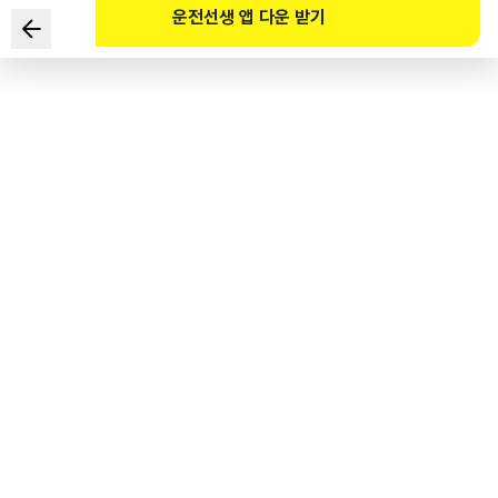
운전선생 앱 다운 받기
在下列情况下，最安全的两种驾驶方法是？
1
.
由于拖拉机停车，因此持续鸣笛催促其行驶。
2
.
对面车辆通过时，立刻跨越中心线从左侧超车。