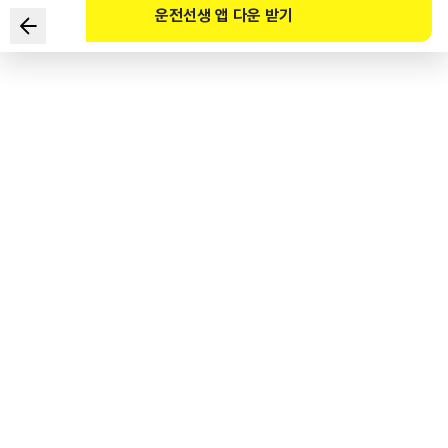
운전선생 앱 다운 받기
Hai cách lái xe nào là an toàn nhất trong tình huống sau?