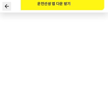
운전선생 앱 다운 받기
자동차관리법령상 자동차 소유권이 상속 등으로 변경될 경우에
해야 하는 등록은?
1
.
신규등록
2
.
이전등록
3
.
변경등록
4
.
말소등록
도로교통공단 공식 해설
자동차관리법 제12조 자동차 소유권이 매매, 상속, 공매, 경매 등으로 변경될 경우