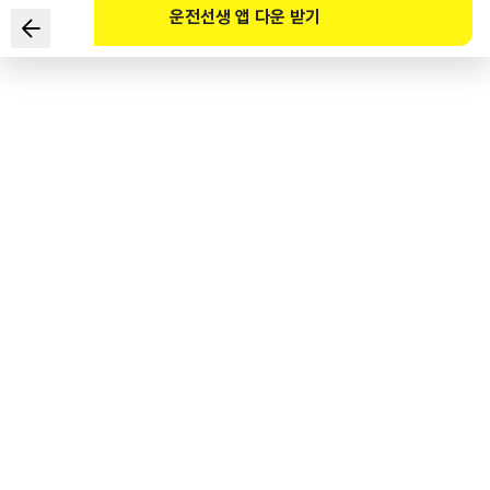
운전선생 앱 다운 받기
Theo Luật Đảm bảo bồi thường thiệt hại cho xe ô tô, tiêu
chuẩn nào đúng về xử phạt người sở hữu xe ô tô không
tham gia bảo hiểm bắt buộc? (Không sử dụng xe để đi lại)
1
.
Phạt tiền hành chính tối đa 3 triệu Won
2
.
Phạt tiền hành chính tối đa 5 triệu Won
3
.
Phạt tù tối đa 1 năm hoặc phạt tiền tối đa 10 triệu Won
4
.
Phạt tù tối đa 2 năm hoặc phạt tiền tối đa 20 triệu Won
도로교통공단 공식 해설