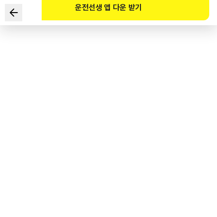
운전선생 앱 다운 받기
Hai cách lái xe nào là an toàn nhất trong tình huống sau?