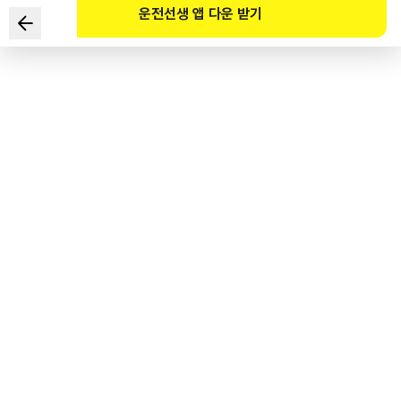
운전선생 앱 다운 받기
다음 상황에서 가장 안전한 운전방법 2가지는?
■ 중앙선 없는 우로 굽은 오르막 도로