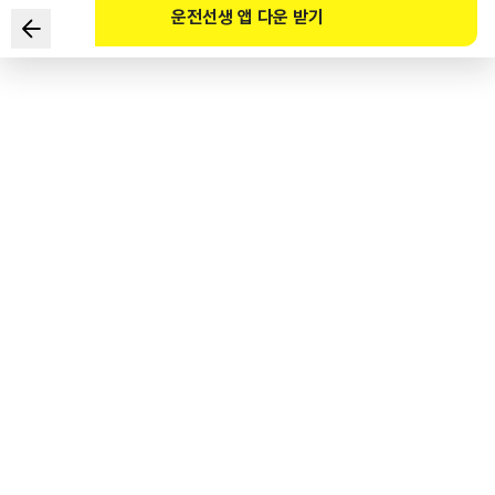
운전선생 앱 다운 받기
Hai cách lưu thông nào là không đúng trong tình huống
sau?