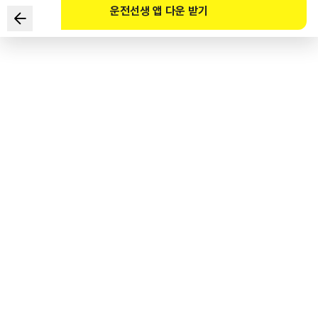
운전선생 앱 다운 받기
다음 중 자동차관리법령에 따른 자동차 변경등록 사유가 아닌
것은?
1
.
자동차의 사용본거지를 변경한 때
2
.
자동차의 차대번호를 변경한 때
3
.
소유권이 변동된 때
4
.
법인의 명칭이 변경된 때
도로교통공단 공식 해설
자동차등록령 제22조, 제26조 자동차 소유권의 변동이 된 때에는 이전등록을 하여야