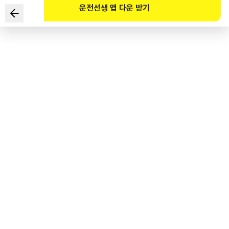
운전선생 앱 다운 받기
下列关于救险车各种装置的说明中正确的是?
1
.
吊车车身上的吊车臂部分称为吊钩（hook）。
2
.
拖吊结构物时，与救险车连接的装置称为PTO开关。
3
.
为确保作业时的稳定性，
装在前方和后方侧面的结构物称为支腿。
4
.
呈挂钩状装在吊车上，
挂在钢丝绳上可挂重物的装置称为臂架（boom）。
도로교통공단 공식 해설