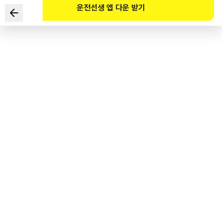
운전선생 앱 다운 받기
在出现伤员的事故现场，
救险车驾驶人采取的措施中最不恰当的是？
1
.
确认伤员的意识状态。
2
.
确认伤员的呼吸状态。
3
.
确认伤员的出血状态。
4
.
马上做拖吊准备，催促协商。
도로교통공단 공식 해설
사고현장에서 사고차량 당사자에게 사고처리 하지 않도록 유도하거나 사고에 대한