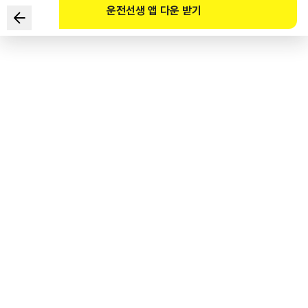
운전선생 앱 다운 받기
Cách nào sau đây là cách thích hợp nhất để có thể kéo
được xe đang chuyển động 4 bánh bằng xe cứu hộ?
1
.
Đi vào phía sau xe và kéo đi.
2
.
Kéo bằng cách nâng toàn bộ xe đang chuyển động 4 bánh.
3
.
Phương pháp chuyển động và phương pháp kéo không liên
quan đến nhau.
4
.
Phanh của tất cả các xe được kéo nhất định phải trong
trạng thái đang phanh.