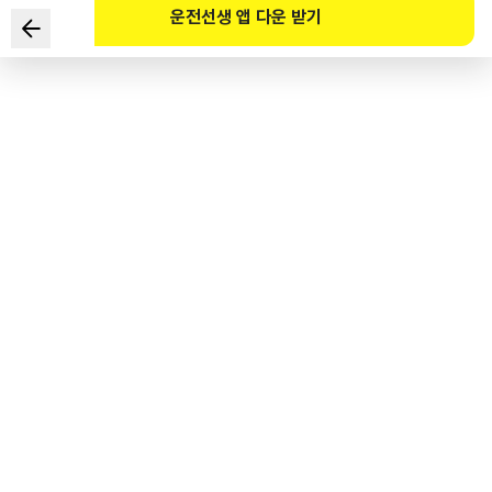
운전선생 앱 다운 받기
Dưới đây là nội dung giải thích về đặc tính quay vòng và
đặc tính rung của xe tải trọng tải lớn, câu đúng nhất là gì?
1
.
Cảm giác rung không gây ảnh hưởng lớn đến lực ly tâm của
xe.
2
.
Cảm giác rung không bị ảnh hưởng lớn bởi độ cao trọng tâm
của xe.
3
.
Tùy vào loại hàng hóa và vị trí chất hàng mà bán kính quay
vòng và tính ổn định có sự thay đổi lớn.
4
.
Độ rung nhỏ hơn xe ô tô con nên dễ gây ra tai nạn va chạm.