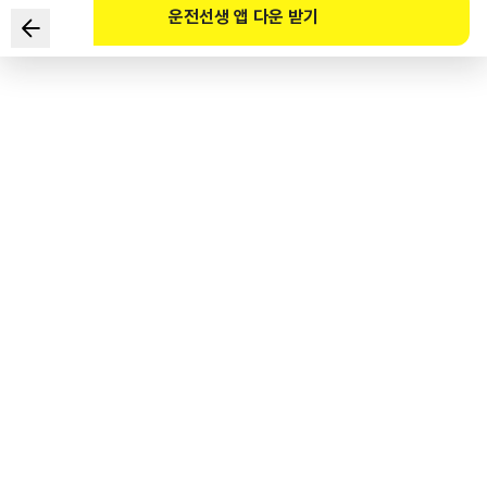
운전선생 앱 다운 받기
Khi điều khiển xe được kéo là dạng xe cắm trại (camping
trailer) trên đường, hiện tượng xe bị rung lắc như đuôi cá
do các yếu tố vật lý như gió to v.v... là hiện tượng gì?
1
.
Hiện tượng gập xếp ( jack knife)
2
.
Hiện tượng lắc lư (sway)
3
.
Hiện tượng lướt trên mặt nước (hydroplaning)
4
.
Hiện tượng căn chỉnh bánh xe (wheel alignment)
도로교통공단 공식 해설