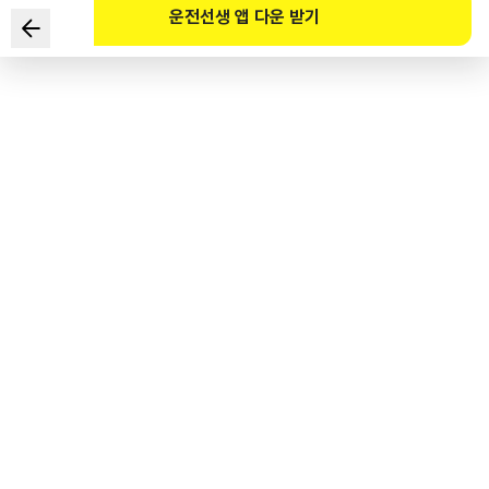
운전선생 앱 다운 받기
Trọng lượng của xe đầu kéo theo quy định về tính năng
và tiêu chuẩn của ô tô và phụ tùng ô tô là gì?
1
.
Là trọng lượng của xe ở trạng thái không tải.
2
.
Là trọng lượng của xe ở trạng thái tải.
3
.
Là trọng lượng của trọng tâm bánh xe ở trạng thái không tải.
4
.
Là trọng lượng trục bánh xe ở trạng thái tải.
도로교통공단 공식 해설
차량중량이란 공차상태의 자동차의 중량을 말한다. 차량총중량이란 적차상태의