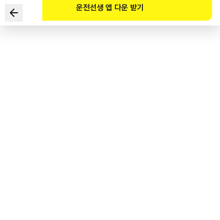
운전선생 앱 다운 받기
급감속․급제동 시 피견인차가 앞쪽 견인차를 직선 운동으로 밀고
나아가면서 연결 부위가 ‘ㄱ’자처럼 접히는 현상을 말하는 용어는?
1
.
스윙-아웃(swing-out)
2
.
잭 나이프(jack knife)
3
.
하이드로플래닝(hydroplaning)
4
.
베이퍼 록(vapor lock)
도로교통공단 공식 해설
‘jack knife’는 젖은 노면 등의 도로 환경에서 트랙터의 제동력이 트레일러의