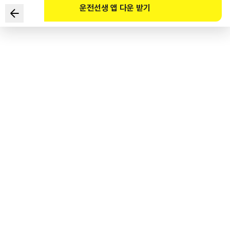
운전선생 앱 다운 받기
고속버스가 밤에 도로를 통행할 때 켜야 할 등화에 대한 설명으로
맞는 것은?
1
.
전조등, 차폭등, 미등, 번호등, 실내조명등
2
.
전조등, 미등
3
.
미등, 차폭등, 번호등
4
.
미등, 차폭등
도로교통공단 공식 해설
고속버스가 밤에 통행할 때 켜야 할 등화는 전조등, 차폭등, 미등, 번호등,