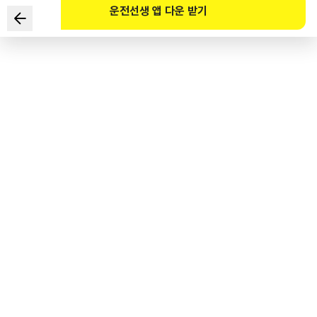
운전선생 앱 다운 받기
제1종 대형면허의 취득에 필요한 청력기준은?(단, 보청기 사용자
제외)
1
.
25데시벨
2
.
35데시벨
3
.
45데시벨
4
.
55데시벨
도로교통공단 공식 해설
도로교통법 시행령 제 45조 1항에 의하여 대형면허 또는 특수면허를 취득하려는 경우의