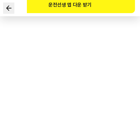
운전선생 앱 다운 받기
자동차관리법상 자동차의 종류로 맞는 2가지는?
1
.
건설기계
2
.
화물자동차
3
.
경운기
4
.
특수자동차
도로교통공단 공식 해설
자동차관리법상 자동차는 승용자동차, 승합자동차, 화물자동차, 특수자동차,
이륜자동차가 있다.