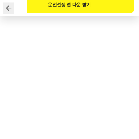
운전선생 앱 다운 받기
Chất nào sau đây chủ yếu bị khống chế bằng hệ thống
tuần hoàn khí thải (EGR) xe ô tô?
1
.
Oxit nito (NOx)
2
.
Hydrocarbon (HC)
3
.
Khí Carbon monoxide (CO)
4
.
Carbon dioxide (CO2)
도로교통공단 공식 해설
배기가스 재순환장치(Exhaust Gas Recirculation, EGR)는 불활성인 배기가스의