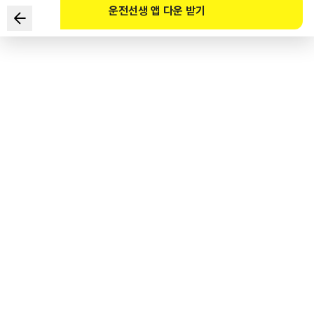
운전선생 앱 다운 받기
依照《机动车管理法》规定，
非商用新轿车的初次检验有效期为？
1
.
1年
2
.
2年
3
.
4年
4
.
5年
도로교통공단 공식 해설
자동차관리법 시행규칙 [별표15의 2] 비사업용 승용자동차의 최초 검사유효기간은